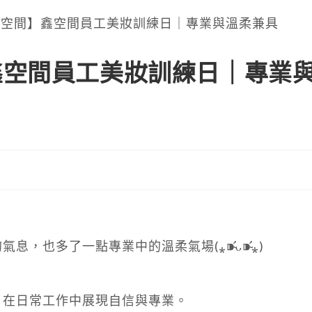
鑫空間員工美妝訓練日｜專業
息
也多了一點專業中的溫柔氣場(⁎⁍̴̛ᴗ⁍̴̛⁎)
，在日常工作中展現自信與專業。