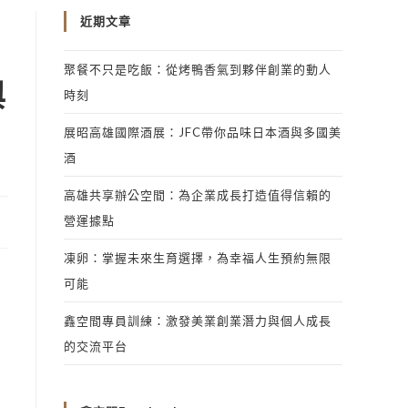
近期文章
聚餐不只是吃飯：從烤鴨香氣到夥伴創業的動人
與
時刻
展昭高雄國際酒展：JFC帶你品味日本酒與多國美
酒
高雄共享辦公空間：為企業成長打造值得信賴的
營運據點
凍卵：掌握未來生育選擇，為幸福人生預約無限
可能
鑫空間專員訓練：激發美業創業潛力與個人成長
的交流平台