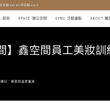
 立文館 ext.4 | 中正館 ext.5
C-新訊
SPACE-辦公空間
SYNC-分館據點
ABOUT-
間】鑫空間員工美妝訓
訓練日｜專業與溫柔兼具