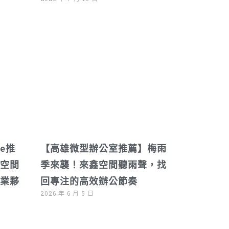
ce推
【高雄微型辦公室推薦】梅雨
空間
季來襲！來鑫空間聽雨聲，找
業夥
回專注的高效辦公節奏
2026 年 6 月 5 日