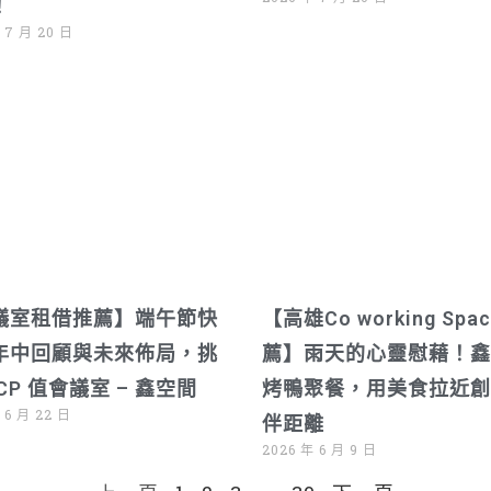
！
 7 月 20 日
議室租借推薦】端午節快
【高雄Co working Spa
年中回顧與未來佈局，挑
薦】雨天的心靈慰藉！鑫
CP 值會議室 – 鑫空間
烤鴨聚餐，用美食拉近創
 6 月 22 日
伴距離
2026 年 6 月 9 日