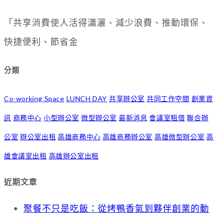
「共享消費使人活得瀟灑、減少浪費、推動環保、
快捷便利、節省金
分類
Co-working Space
LUNCH DAY
共享辦公室
共同工作空間
創業資
訊
商務中心
小型辦公室
微型辦公室
最新消息
會議室租借
聯合辦
公室
辦公室出租
高雄商務中心
高雄商務辦公室
高雄微型辦公室
高
雄會議室出租
高雄辦公室出租
近期文章
聚餐不只是吃飯：從烤鴨香氣到夥伴創業的動