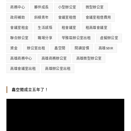
商務中心
夥伴成長
小型辦公室
微型辦公室
政府補助
斜槓青年
會議室租借
會議室租借費用
會議室租金
生活感悟
租會議室
租高雄會議室
聯合辦公室
職場分享
苓雅區辦公室出租
虛擬辦公室
資金
辦公室出租
鑫空間
閱讀習慣
高雄SBIR
高雄商務中心
高雄商務辦公室
高雄微型辦公室
高雄會議室出租
高雄辦公室出租
鑫空間成立五年了！