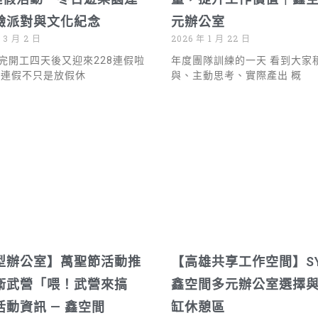
驗派對與文化紀念
元辦公室
 3 月 2 日
2026 年 1 月 22 日
完開工四天後又迎來228連假啦
年度團隊訓練的一天 看到大家
個連假不只是放假休
與、主動思考、實際產出 概
型辦公室】萬聖節活動推
【高雄共享工作空間】SY
衛武營「喂！武營來搞
鑫空間多元辦公室選擇
活動資訊 — 鑫空間
缸休憩區