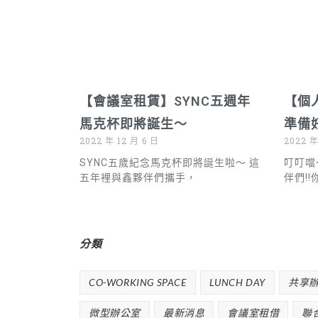
【會議室租賃】SYNC五週年
【個
馬克杯即將誕生～
準備
2022 年 12 月 6 日
2022 年
SYNC五歲紀念馬克杯即將誕生啦～ 這
叮叮噹
五年裡與鑫夥伴們攜手，
伴們!
分類
CO-WORKING SPACE
LUNCH DAY
共享
微型辦公室
最新消息
會議室租借
聯