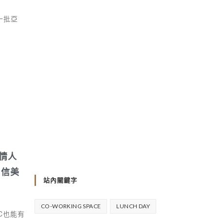
一批亞
】情人
自信美
站內關鍵字
CO-WORKING SPACE
LUNCH DAY
C也能有