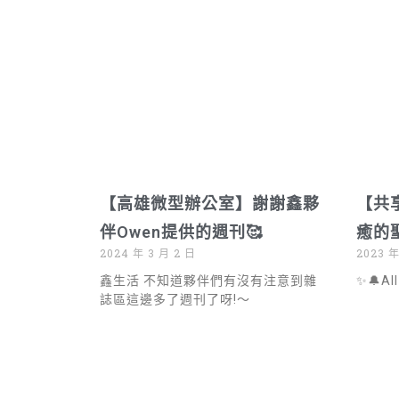
【高雄微型辦公室】謝謝鑫夥
【共
伴Owen提供的週刊🥰
癒的
2024 年 3 月 2 日
2023 年
鑫生活 不知道夥伴們有沒有注意到雜
✨🔔All
誌區這邊多了週刊了呀!～