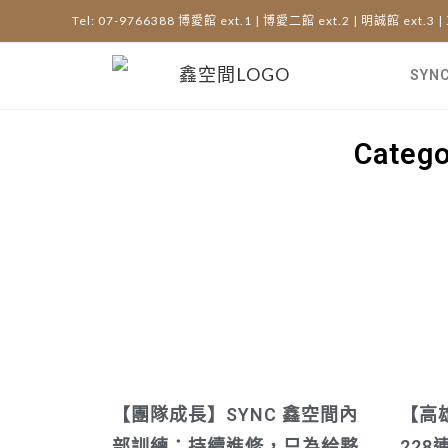
Tel: 07-9766388 博愛館 ext.1 | 博愛二館 ext.2 | 明誠館 ext.3 |
SYN
Cate
【團隊成長】SYNC 鑫空間內
【高
部訓練：持續進修，只為給夥
22