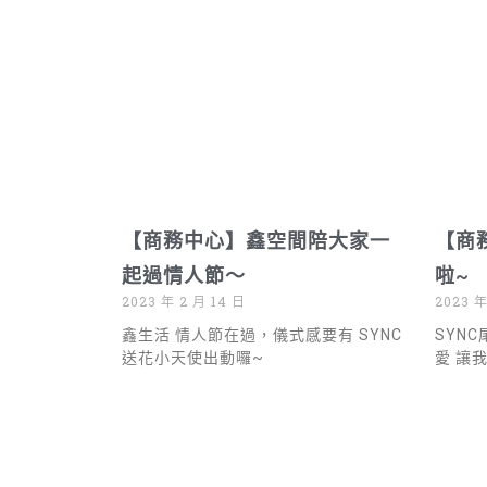
【商務中心】鑫空間陪大家一
【商
起過情人節～
啦~
2023 年 2 月 14 日
2023 年
鑫生活 情人節在過，儀式感要有 SYNC
SYN
送花小天使出動囉~
愛 讓