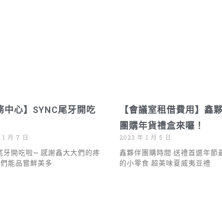
務中心】SYNC尾牙開吃
【會議室租借費用】鑫
團購年貨禮盒來囉！
 1 月 7 日
2023 年 1 月 5 日
C尾牙開吃啦~ 感謝鑫大大們的疼
鑫夥伴團購時間 送禮首選年節
我們能品嘗鮮美多
的小零食 超美味夏威夷豆禮