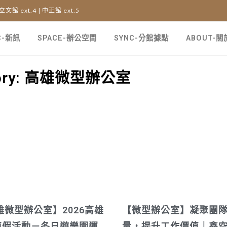
 立文館 ext.4 | 中正館 ext.5
C-新訊
SPACE-辦公空間
SYNC-分館據點
ABOUT-
gory: 高雄微型辦公室
雄微型辦公室】2026高雄
【微型辦公室】凝聚團
8連假活動－冬日遊樂園運
量，提升工作價值｜鑫