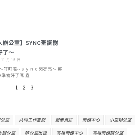
人辦公室】SYNC聖誕樹
好了～
 11 月 15 日
～叮叮噹~ｓｙｎｃ閃亮亮～ 夥
!你準備好了嗎 鑫
1
2
3
辦公室
共同工作空間
創業資訊
商務中心
小型辦公室
合辦公室
辦公室出租
高雄商務中心
高雄商務辦公室