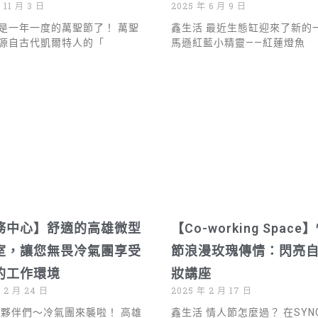
 11 月 3 日
2025 年 6 月 9 日
是一年一度的萬聖節了！ 萬聖
鑫生活 最近生態缸迎來了新的
源自古代凱爾特人的「
馬遜紅藍小精靈——紅蓮燈魚
務中心】舒適的高雄微型
【Co-working Space
室，讓您無畏冷氣團享受
節浪漫玫瑰傳情：閃亮
的工作環境
妝講座
 2 月 24 日
2025 年 2 月 17 日
 夥伴們～冷氣團來襲啦！ 高雄
鑫生活 情人節怎麼過？ 在SYN