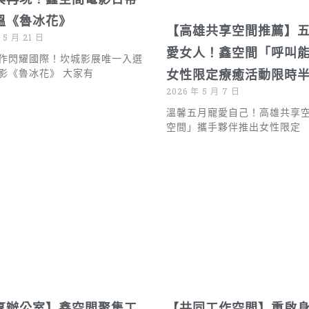
溫《魯冰花》
【高雄共享空間推薦】
 5 月 21 日
愛女人！鑫空間「呼叫
作閃耀國際！坎城影展唯一入選
影《魯冰花》 大家有
女性限定療癒活動限時
2026 年 5 月 7 日
溫馨五月寵愛自己！高雄共享
空間」攜手夥伴推出女性限定
享辦公室】鑫空間聚集工
【共同工作空間】重啟