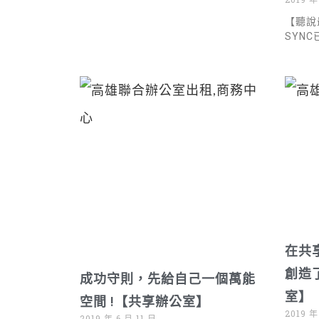
【聽說
SYN
在共
創造
成功守則，先給自己一個萬能
室】
空間 !【共享辦公室】
2019 年
2019 年 6 月 11 日