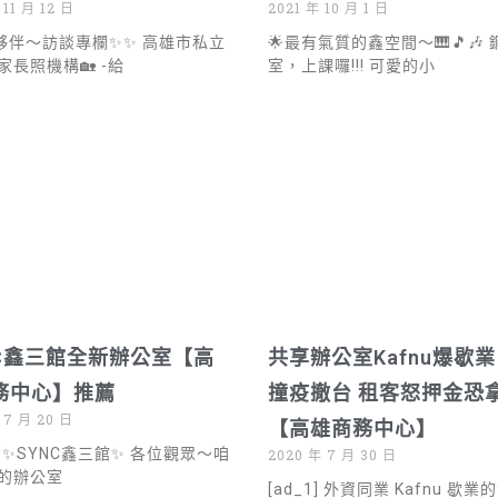
 11 月 12 日
2021 年 10 月 1 日
夥伴～訪談專欄✨✨ 高雄市私立
🌟最有氣質的鑫空間～🎹🎵🎶
家長照機構🏡 -給
室，上課囉!!! 可愛的小
NC鑫三館全新辦公室【高
共享辦公室Kafnu爆歇業
務中心】推薦
撞疫撤台 租客怒押金恐
 7 月 20 日
【高雄商務中心】
1] ✨SYNC鑫三館✨ 各位觀眾～咱
2020 年 7 月 30 日
的辦公室
[ad_1] 外資同業 Kafnu 歇