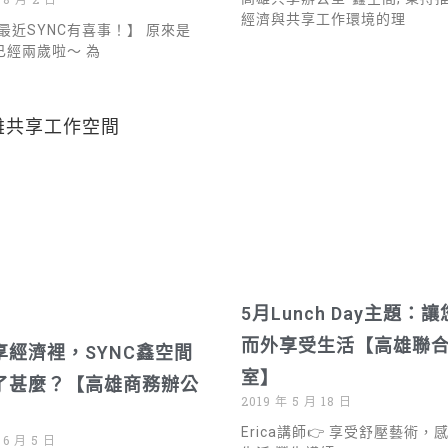
經濟與共享工作環境的理
最近SYNC有喜事！】 原來是
C已經兩歲啦～ 為
5月Lunch Day主題：
而外享受生活【高雄聯
享經濟裡，SYNC鑫空間
室】
了甚麼？【高雄商務辦公
2019 年 5 月 18 日
Erica講師👉 享受舒壓藝術，
 6 月 5 日