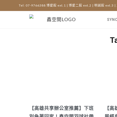
Tel: 07-9766388 博愛館 ext.1 | 博愛二館 ext.2 | 明誠館 ext.3 |
SYN
T
【高雄共享辦公室推薦】下班
【高
別急著回家！鑫空間羽球社帶
展經