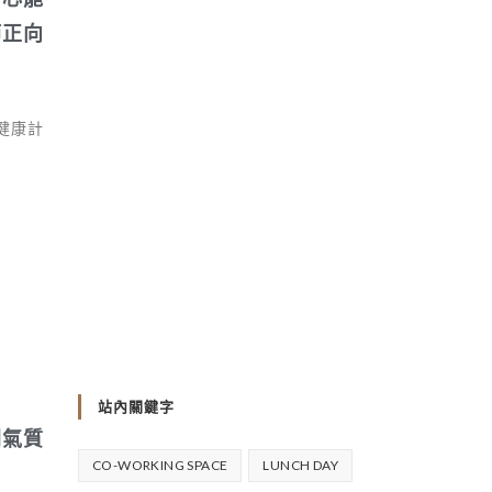
節正向
量健康計
站內關鍵字
間氣質
CO-WORKING SPACE
LUNCH DAY