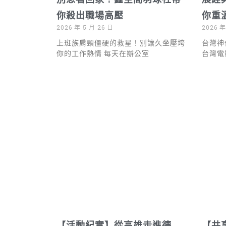
你殺出職場高壓
你重
2026 年 5 月 26 日
2026 年
上班族肩頸僵硬的救星！別讓久坐壓垮
台灣神
你的工作熱情 每天在辦公室
台灣電
【活動紀實】從高雄走進德
【共