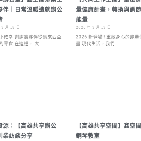
夥伴｜日常溫暖造就辦公
量健康計畫，轉換與調
情
能量
 3 月 18 日
2026 年 3 月 13 日
小確幸 謝謝鑫夥伴從馬來西亞
2026 新登場!! 重啟身心的能
的零食 在這裡， 大
畫 現代生活，我們
資源：【高雄共享辦公
【高雄共享空間】鑫空
創業訪談分享
鋼琴教室