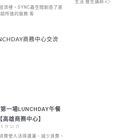
生活 豐生講師 👉
經濟裡，SYNC鑫空間創造了甚
物超所值的服務 客
c 第一場LUNCHDAY午餐
【高雄商務中心】
 5 月 21 日
消費使人活得瀟灑、減少浪費、