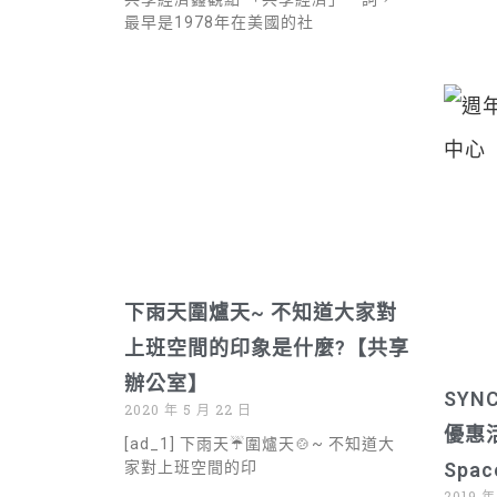
最早是1978年在美國的社
下雨天圍爐天~ 不知道大家對
上班空間的印象是什麼?【共享
辦公室】
SY
2020 年 5 月 22 日
優惠活
[ad_1] 下雨天☔️圍爐天🍲~ 不知道大
家對上班空間的印
Spa
2019 年