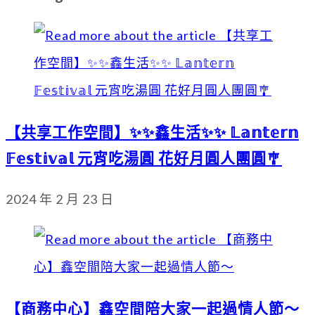
【共享工作空間】✨✨鑫生活✨✨ 𝕃𝕒𝕟𝕥𝕖𝕣𝕟
𝔽𝕖𝕤𝕥𝕚𝕧𝕒𝕝 元宵吃湯圓 花好月圓人團圓🎐
2024 年 2 月 23 日
【商務中心】鑫空間陪大家一起過情人節～