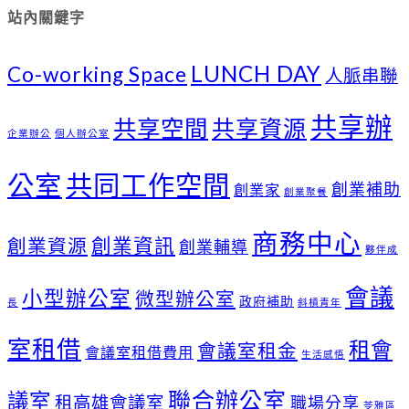
站內關鍵字
LUNCH DAY
Co-working Space
人脈串聯
共享辦
共享空間
共享資源
企業辦公
個人辦公室
公室
共同工作空間
創業補助
創業家
創業聚餐
商務中心
創業資訊
創業資源
創業輔導
夥伴成
會議
小型辦公室
微型辦公室
政府補助
長
斜槓青年
室租借
租會
會議室租金
會議室租借費用
生活感悟
聯合辦公室
議室
租高雄會議室
職場分享
苓雅區