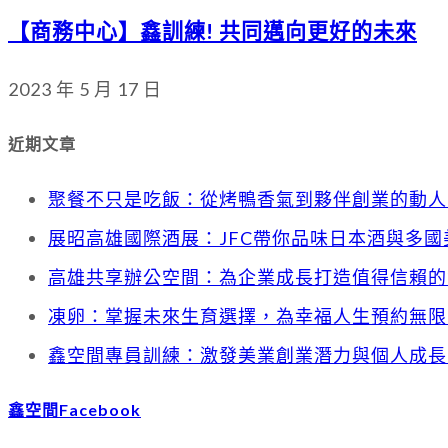
【商務中心】鑫訓練! 共同邁向更好的未來
2023 年 5 月 17 日
近期文章
聚餐不只是吃飯：從烤鴨香氣到夥伴創業的動人
展昭高雄國際酒展：JFC帶你品味日本酒與多國
高雄共享辦公空間：為企業成長打造值得信賴的
凍卵：掌握未來生育選擇，為幸福人生預約無限
鑫空間專員訓練：激發美業創業潛力與個人成長
鑫空間Facebook