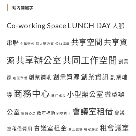
站內關鍵字
LUNCH DAY
Co-working Space
人脈
共享空間
共享資
串聯
企業辦公
個人辦公室
公益講座
共享辦公室
共同工作空間
源
創業
創業資訊
創業資源
創業補助
創業輔
家
創業聚餐
商務中心
小型辦公室
微型辦
導
夥伴成長
會議室租借
公室
會議
政府補助
投資心法
斜槓青年
租會議室
會議室租金
室租借費用
生活感悟
禪定靜坐