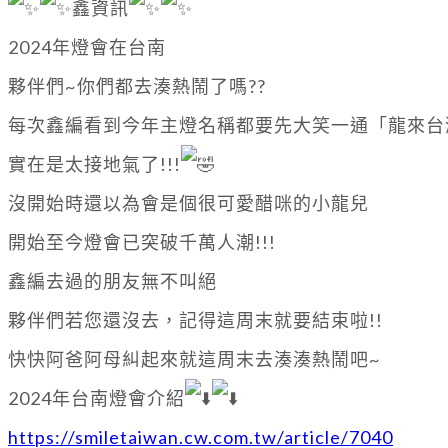
鑫資訊
2024年燈會在台南
夥伴們~你們都去湊熱鬧了嗎??
每次鑫編看到今年主燈名稱都要先大笑一通「龍來台
實在是太接地氣了!!!
沒開始時還以為會是個很可愛醋咪的小龍兒
開始至今燈會已突破千萬人潮!!!
鑫編去過的朋友無不叫絕
夥伴們若您還沒去，記得這周末就要結束啦!!
快快阿爸阿母糾起來就這周末去湊湊熱鬧吧~
2024年台南燈會介紹
https://smiletaiwan.cw.com.tw/article/7040