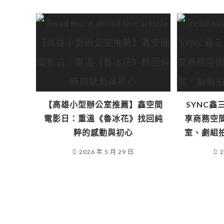
【高雄小型辦公室推薦】鑫空間
SYNC
電影日：重溫《魯冰花》找回純
享商務空
粹的感動與初心
室、劇組
2026 年 5 月 29 日
2