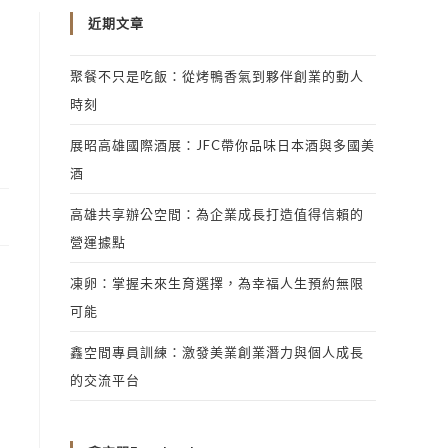
近期文章
聚餐不只是吃飯：從烤鴨香氣到夥伴創業的動人
時刻
展昭高雄國際酒展：JFC帶你品味日本酒與多國美
酒
高雄共享辦公空間：為企業成長打造值得信賴的
營運據點
凍卵：掌握未來生育選擇，為幸福人生預約無限
可能
鑫空間專員訓練：激發美業創業潛力與個人成長
的交流平台