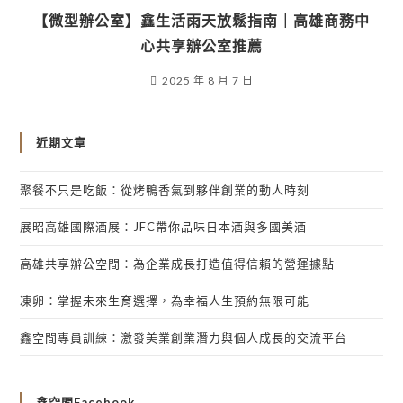
【微型辦公室】鑫生活雨天放鬆指南｜高雄商務中
心共享辦公室推薦
2025 年 8 月 7 日
近期文章
聚餐不只是吃飯：從烤鴨香氣到夥伴創業的動人時刻
展昭高雄國際酒展：JFC帶你品味日本酒與多國美酒
高雄共享辦公空間：為企業成長打造值得信賴的營運據點
凍卵：掌握未來生育選擇，為幸福人生預約無限可能
鑫空間專員訓練：激發美業創業潛力與個人成長的交流平台
鑫空間Facebook