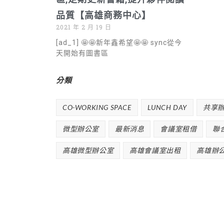
品質【高雄商務中心】
2021 年 2 月 19 日
[ad_1] 🤩🤩新年鑫希望🤩🤩 sync從今
天開始有圖書區
分類
CO-WORKING SPACE
LUNCH DAY
共享
微型辦公室
最新消息
會議室租借
聯
高雄微型辦公室
高雄會議室出租
高雄辦