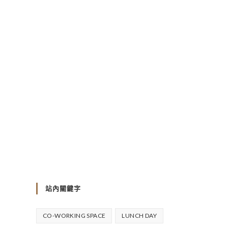
站內關鍵字
CO-WORKING SPACE
LUNCH DAY