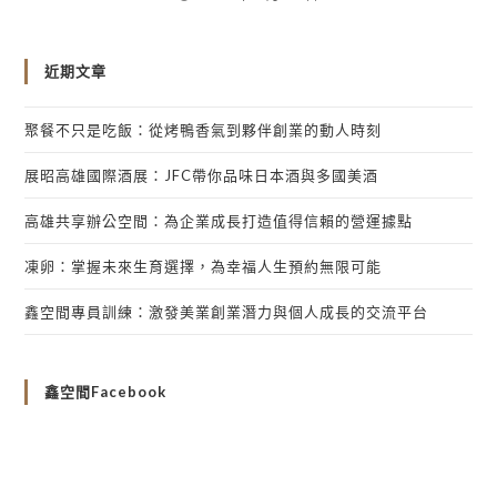
近期文章
聚餐不只是吃飯：從烤鴨香氣到夥伴創業的動人時刻
展昭高雄國際酒展：JFC帶你品味日本酒與多國美酒
高雄共享辦公空間：為企業成長打造值得信賴的營運據點
凍卵：掌握未來生育選擇，為幸福人生預約無限可能
鑫空間專員訓練：激發美業創業潛力與個人成長的交流平台
鑫空間Facebook