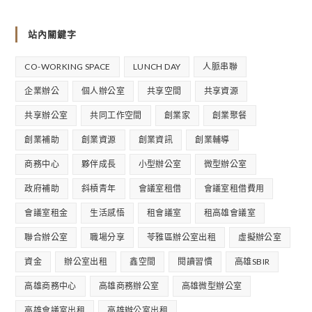
站內關鍵字
CO-WORKING SPACE
LUNCH DAY
人脈串聯
企業辦公
個人辦公室
共享空間
共享資源
共享辦公室
共同工作空間
創業家
創業聚餐
創業補助
創業資源
創業資訊
創業輔導
商務中心
夥伴成長
小型辦公室
微型辦公室
政府補助
斜槓青年
會議室租借
會議室租借費用
會議室租金
生活感悟
租會議室
租高雄會議室
聯合辦公室
職場分享
苓雅區辦公室出租
虛擬辦公室
資金
辦公室出租
鑫空間
閱讀習慣
高雄SBIR
高雄商務中心
高雄商務辦公室
高雄微型辦公室
高雄會議室出租
高雄辦公室出租